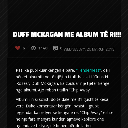
DUFF MCKAGAN ME ALBUM TË RI!!!
6
1140
0
WEDNESDAY, 20 MARCH 2019
Pasi ka publikuar këngën e parë,
“Tenderness”
, që i
përket albumit me të njëjtin titull, basisti i “Guns N
‘Roses”, Duff McKagan, ka zbuluar një tjetër këngë
nga albumi. Ajo mban titullin “Chip Away”
Albumi i ri si solist, do të dalë më 31 gusht të kësaj
vere. Duke komentuar këngën, basisti i grupit
legjendar ka rrëfyer se kënga e re, “Chip Away” është
në një farë mënyre kundër lajmeve kabllore dhe
agjendave të tyre, që bëhen për dollarin e