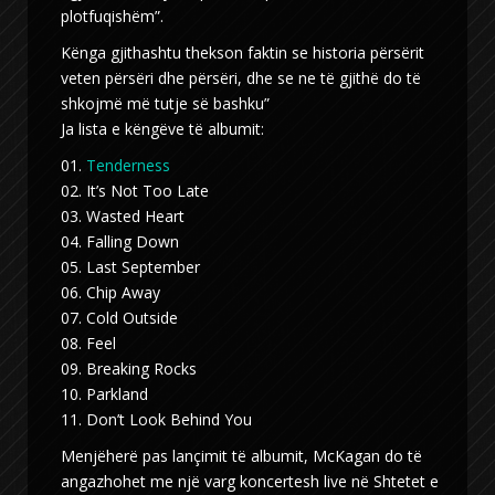
plotfuqishëm”.
Kënga gjithashtu thekson faktin se historia përsërit
veten përsëri dhe përsëri, dhe se ne të gjithë do të
shkojmë më tutje së bashku”
Ja lista e këngëve të albumit:
01.
Tenderness
02. It’s Not Too Late
03. Wasted Heart
04. Falling Down
05. Last September
06. Chip Away
07. Cold Outside
08. Feel
09. Breaking Rocks
10. Parkland
11. Don’t Look Behind You
Menjëherë pas lançimit të albumit, McKagan do të
angazhohet me një varg koncertesh live në Shtetet e