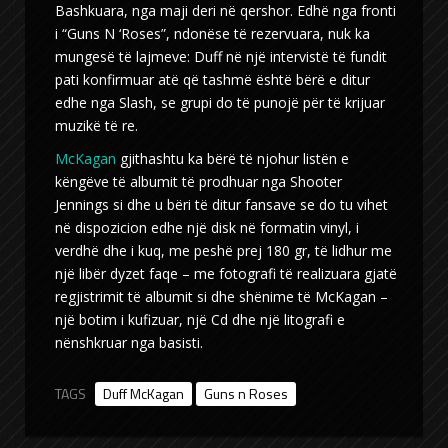
Bashkuara, nga maji deri në qershor. Edhë nga fronti
i “Guns N ‘Roses”, ndonëse të rezervuara, nuk ka
mungesë të lajmeve: Duff në një intervistë të fundit
pati konfirmuar atë që tashmë është bërë e ditur
edhe nga Slash, se grupi do të punojë për të krijuar
muzikë të re.
McKagan
gjithashtu ka bërë të njohur listën e
këngëve të albumit të prodhuar nga Shooter
Jennings si dhe u bëri të ditur fansave se do tu vihet
në dispozicion edhe një disk në formatin vinyl, i
verdhë dhe i kuq, me peshë prej 180 gr, të lidhur me
një libër dyzet faqe – me fotografi të realizuara gjatë
regjistrimit të albumit si dhe shënime të McKagan –
një botim i kufizuar, një Cd dhe një litografi e
nënshkruar nga basisti.
TAGS
Duff McKagan
Guns n Roses