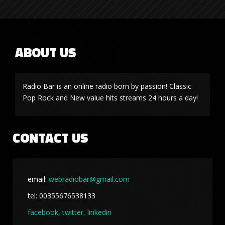
ABOUT US
Radio Bar is an online radio born by passion! Classic
Pop Rock and New value hits streams 24 hours a day!
CONTACT US
email:
webradiobar@gmail.com
tel: 00355676538133
facebook,
twitter, linkedin