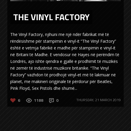
THE VINYL FACTORY
The Vinyl Factory, njihuni me një ndër fabrikat më të
rëndësishme për stampimin e vinyl-it “The Vinyl Factory”
është e vetmja fabrikë e madhe për stampimin e vinyl-it
në Britani të Madhe. E vendosur në Hayes në perëndim të
Londrës, ajo ishte qendra e gjallë e prodhimit të muzikës
në zemër të industrisë muzikore britanike. “The Vinyl
Factory” vazhdon të prodhojë vinyl-et më të lakmuar në
planet, me makineri origjinale të përdorur për Beatles,
Pink Floyd, Sex Pistols dhe shumë...
6
1188
0
THURSDAY, 21 MARCH 2019